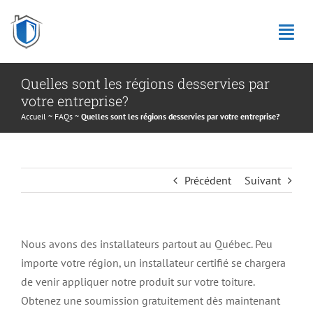
Passer
au
Tog
contenu
Navi
Quelles sont les régions desservies par
Spray Seal
votre entreprise?
Accueil
~
FAQs
~
Quelles sont les régions desservies par votre entreprise?
À propos
Nos produits
Précédent
Suivant
Franchise
Installateurs autorisés
Nous avons des installateurs partout au Québec. Peu
importe votre région, un installateur certifié se chargera
English
de venir appliquer notre produit sur votre toiture.
Obtenez une soumission gratuitement dès maintenant